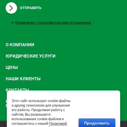
ОТПРАВИТЬ
✔
Ознакомлен с пользовательским соглашением
О КОМПАНИИ
ЮРИДИЧЕСКИЕ УСЛУГИ
ЦЕНЫ
НАШИ КЛИЕНТЫ
КОНТАКТЫ
ЮРИДИЧЕСКИЕ УСЛУГИ В РОСТОВЕ-НА-ДОНУ И
Этот сайт использует cookie-файлы
РОСТОВСКОЙ ОБЛАСТИ
и други
е
технологии для улучшения
его работы. Продолжая работу с
сайтом, Вы разрешаете
использование cookie-файлов и
Продолжить
соглашаетесь с нашей
Политикой